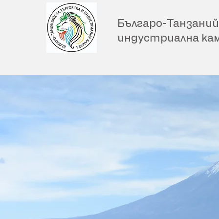
Българо-Танзаний
индустриална ка