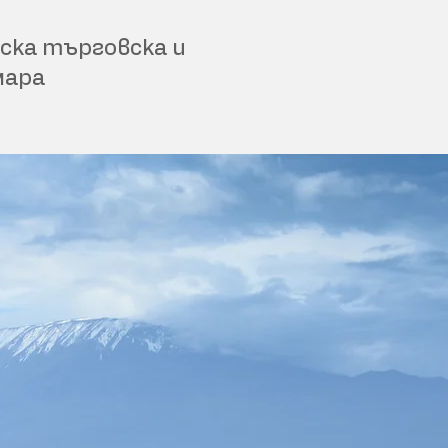
ска търговска и
мара