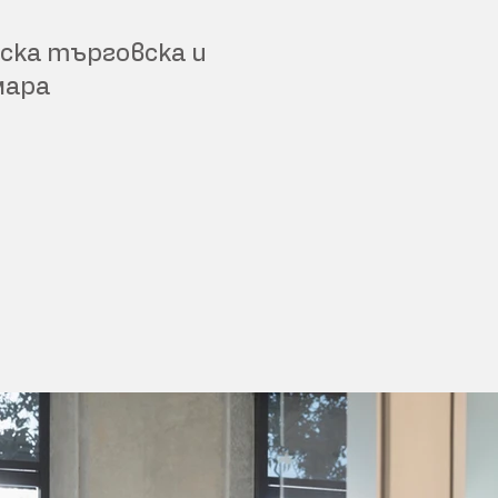
ска търговска и
мара