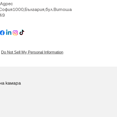
Адрес
София1000,България,бул.Витоша
49
Do Not Sell My Personal Information
на камара