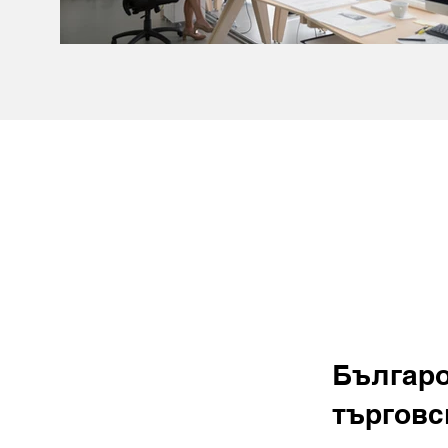
Българо
търговс